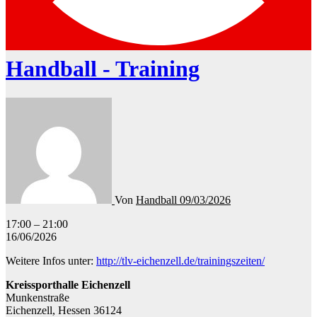
Handball - Training
Von
Handball
09/03/2026
Handball
17:00
–
21:00
-
16/06/2026
Training
Weitere Infos unter:
http://tlv-eichenzell.de/trainingszeiten/
Kreissporthalle Eichenzell
Munkenstraße
Eichenzell
,
Hessen
36124