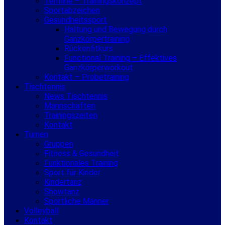
Termine – Trainingskonzept
Sportabzeichen
Gesundheitssport
Haltung und Bewegung durch
Ganzkörpertraining
Rückenfitkurs
Functional Training – Effektives
Ganzkörperworkout
Kontakt – Probetraining
Tischtennis
News Tischtennis
Mannschaften
Trainingszeiten
Kontakt
Turnen
Gruppen
Fitness & Gesundheit
Funktionales Training
Sport für Kinder
Kindertanz
Showtanz
Sportliche Männer
Volleyball
Kontakt