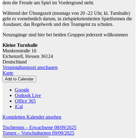
dem die Freude am Spiel im Vordergrund steht.
Während der Übungszeit (montags von 20 -22 Uhr, kl. Turnhalle)
geht es vornehmlich darum, in zielspielorientierten Spielformen die
Ausdauer, das Regelwerk und den Teamgeist zu schulen.
Neuzugänge sind hier bei beiden Gruppen jederzeit willkommen
Kleine Turnhalle
Munkenstraße 16
Eichenzell
,
Hessen
36124
Deutschland
Veranstaltungsort anschauen
Kleine
Karte
Turnhalle
Add to Calendar
Google
Outlook Live
Office 365
iCal
Kompletten Kalender ansehen
Beitragsnavigation
Tischtennis – Erwachsene
08/09/2025
Turnen – Vorschulturnen
09/09/2025