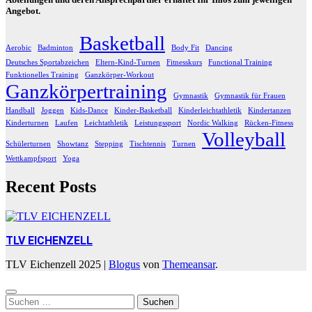
Angebot.
Basketball
Aerobic
Badminton
Body Fit
Dancing
Deutsches Sportabzeichen
Eltern-Kind-Turnen
Fitnesskurs
Functional Training
Funktionelles Training
Ganzkörper-Workout
Ganzkörpertraining
Gymnastik
Gymnastik für Frauen
Handball
Joggen
Kids-Dance
Kinder-Basketball
Kinderleichtathletik
Kindertanzen
Kinderturnen
Laufen
Leichtathletik
Leistungssport
Nordic Walking
Rücken-Fitness
Volleyball
Schülerturnen
Showtanz
Stepping
Tischtennis
Turnen
Wettkampfsport
Yoga
Recent Posts
TLV EICHENZELL
TLV Eichenzell 2025
|
Blogus
von
Themeansar
.
Suchen