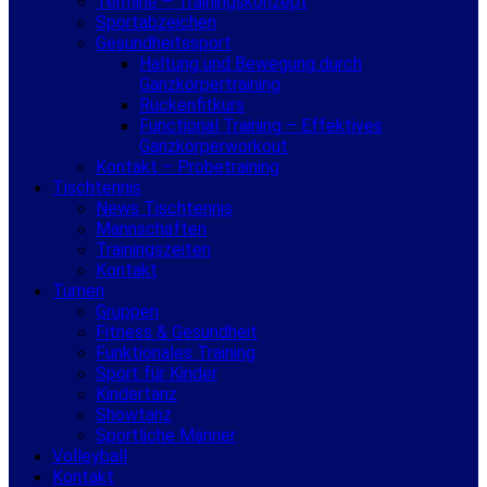
Termine – Trainingskonzept
Sportabzeichen
Gesundheitssport
Haltung und Bewegung durch
Ganzkörpertraining
Rückenfitkurs
Functional Training – Effektives
Ganzkörperworkout
Kontakt – Probetraining
Tischtennis
News Tischtennis
Mannschaften
Trainingszeiten
Kontakt
Turnen
Gruppen
Fitness & Gesundheit
Funktionales Training
Sport für Kinder
Kindertanz
Showtanz
Sportliche Männer
Volleyball
Kontakt