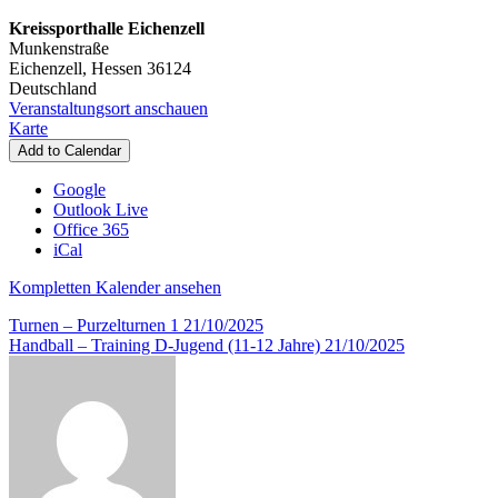
Jahre
Kreissporthalle Eichenzell
Munkenstraße
Eichenzell
,
Hessen
36124
Deutschland
Veranstaltungsort anschauen
Kreissporthalle
Karte
Eichenzell
Add to Calendar
Google
Outlook Live
Office 365
iCal
Kompletten Kalender ansehen
Beitragsnavigation
Turnen – Purzelturnen 1
21/10/2025
Handball – Training D-Jugend (11-12 Jahre)
21/10/2025