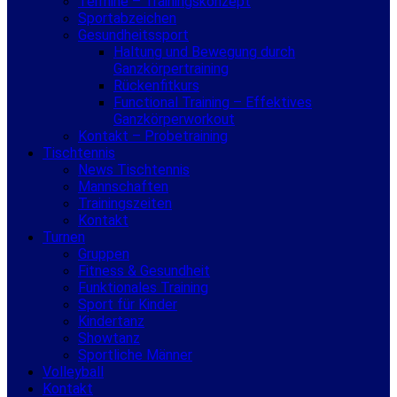
Termine – Trainingskonzept
Sportabzeichen
Gesundheitssport
Haltung und Bewegung durch
Ganzkörpertraining
Rückenfitkurs
Functional Training – Effektives
Ganzkörperworkout
Kontakt – Probetraining
Tischtennis
News Tischtennis
Mannschaften
Trainingszeiten
Kontakt
Turnen
Gruppen
Fitness & Gesundheit
Funktionales Training
Sport für Kinder
Kindertanz
Showtanz
Sportliche Männer
Volleyball
Kontakt