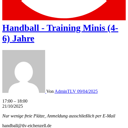
Handball - Training Minis (4-
6) Jahre
Von
AdminTLV
09/04/2025
Handball
17:00
–
18:00
-
21/10/2025
Training
Nur wenige freie Plätze, Anmeldung ausschließlich per E-Mail
Minis
(4-
handball@tlv-eichenzell.de
6)