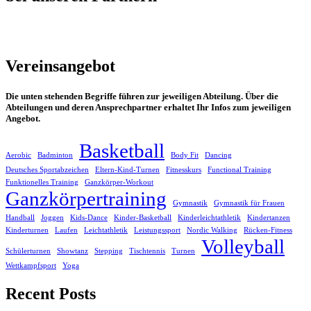
Vereinsangebot
Die unten stehenden Begriffe führen zur jeweiligen Abteilung. Über die
Abteilungen und deren Ansprechpartner erhaltet Ihr Infos zum jeweiligen
Angebot.
Basketball
Aerobic
Badminton
Body Fit
Dancing
Deutsches Sportabzeichen
Eltern-Kind-Turnen
Fitnesskurs
Functional Training
Funktionelles Training
Ganzkörper-Workout
Ganzkörpertraining
Gymnastik
Gymnastik für Frauen
Handball
Joggen
Kids-Dance
Kinder-Basketball
Kinderleichtathletik
Kindertanzen
Kinderturnen
Laufen
Leichtathletik
Leistungssport
Nordic Walking
Rücken-Fitness
Volleyball
Schülerturnen
Showtanz
Stepping
Tischtennis
Turnen
Wettkampfsport
Yoga
Recent Posts