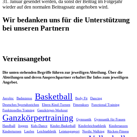
31. Januar gesendet werden, da sonst der Beitrag im Folgejahr
wieder auf den normalen Beitragssatz angehoben wird.
Wir bedanken uns für die Unterstützung
bei unseren Partnern
Vereinsangebot
Die unten stehenden Begriffe führen zur jeweiligen Abteilung. Über die
Abteilungen und deren Ansprechpartner erhaltet Ihr Infos zum jeweiligen
Angebot.
Basketball
Aerobic
Badminton
Body Fit
Dancing
Deutsches Sportabzeichen
Eltern-Kind-Turnen
Fitnesskurs
Functional Training
Funktionelles Training
Ganzkörper-Workout
Ganzkörpertraining
Gymnastik
Gymnastik für Frauen
Handball
Joggen
Kids-Dance
Kinder-Basketball
Kinderleichtathletik
Kindertanzen
Kinderturnen
Laufen
Leichtathletik
Leistungssport
Nordic Walking
Rücken-Fitness