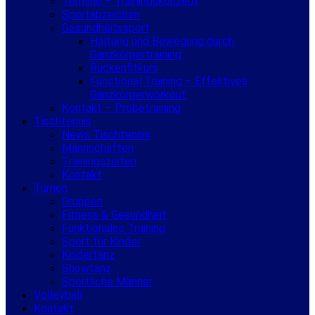
Termine – Trainingskonzept
Sportabzeichen
Gesundheitssport
Haltung und Bewegung durch
Ganzkörpertraining
Rückenfitkurs
Functional Training – Effektives
Ganzkörperworkout
Kontakt – Probetraining
Tischtennis
News Tischtennis
Mannschaften
Trainingszeiten
Kontakt
Turnen
Gruppen
Fitness & Gesundheit
Funktionales Training
Sport für Kinder
Kindertanz
Showtanz
Sportliche Männer
Volleyball
Kontakt