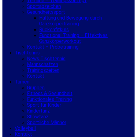
Termine – Trainingskonzept
Sportabzeichen
Gesundheitssport
Haltung und Bewegung durch
Ganzkörpertraining
Rückenfitkurs
Functional Training – Effektives
Ganzkörperworkout
Kontakt – Probetraining
Tischtennis
News Tischtennis
Mannschaften
Trainingszeiten
Kontakt
Turnen
Gruppen
Fitness & Gesundheit
Funktionales Training
Sport für Kinder
Kindertanz
Showtanz
Sportliche Männer
Volleyball
Kontakt