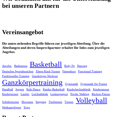
bei unseren Partnern
Vereinsangebot
Die unten stehenden Begriffe führen zur jeweiligen Abteilung. Über die
Abteilungen und deren Ansprechpartner erhaltet Ihr Infos zum jeweiligen
Angebot.
Basketball
Aerobic
Badminton
Body Fit
Dancing
Deutsches Sportabzeichen
Eltern-Kind-Turnen
Fitnesskurs
Functional Training
Funktionelles Training
Ganzkörper-Workout
Ganzkörpertraining
Gymnastik
Gymnastik für Frauen
Handball
Joggen
Kids-Dance
Kinder-Basketball
Kinderleichtathletik
Kindertanzen
Kinderturnen
Laufen
Leichtathletik
Leistungssport
Nordic Walking
Rücken-Fitness
Volleyball
Schülerturnen
Showtanz
Stepping
Tischtennis
Turnen
Wettkampfsport
Yoga