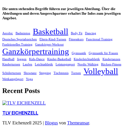
Die unten stehenden Begriffe führen zur jeweiligen Abteilung. Über die
Abteilungen und deren Ansprechpartner erhaltet Ihr Infos zum jeweiligen
Angebot.
Basketball
Aerobic
Badminton
Body Fit
Dancing
Deutsches Sportabzeichen
Eltern-Kind-Turnen
Fitnesskurs
Functional Training
Funktionelles Training
Ganzkörper-Workout
Ganzkörpertraining
Gymnastik
Gymnastik für Frauen
Handball
Joggen
Kids-Dance
Kinder-Basketball
Kinderleichtathletik
Kindertanzen
Kinderturnen
Laufen
Leichtathletik
Leistungssport
Nordic Walking
Rücken-Fitness
Volleyball
Schülerturnen
Showtanz
Stepping
Tischtennis
Turnen
Wettkampfsport
Yoga
Recent Posts
TLV EICHENZELL
TLV Eichenzell 2025
|
Blogus
von
Themeansar
.