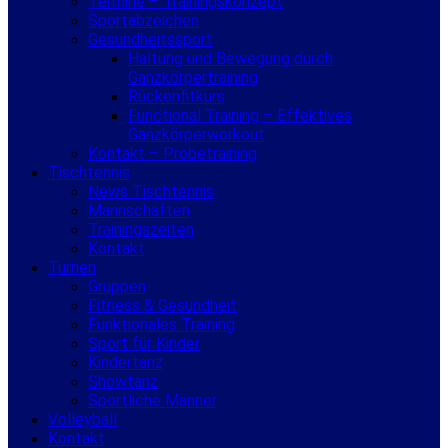
Termine – Trainingskonzept
Sportabzeichen
Gesundheitssport
Haltung und Bewegung durch
Ganzkörpertraining
Rückenfitkurs
Functional Training – Effektives
Ganzkörperworkout
Kontakt – Probetraining
Tischtennis
News Tischtennis
Mannschaften
Trainingszeiten
Kontakt
Turnen
Gruppen
Fitness & Gesundheit
Funktionales Training
Sport für Kinder
Kindertanz
Showtanz
Sportliche Männer
Volleyball
Kontakt