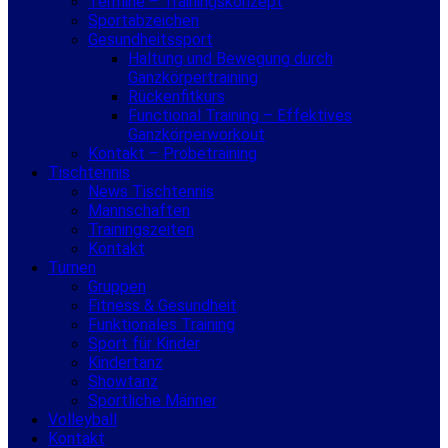
Termine – Trainingskonzept
Sportabzeichen
Gesundheitssport
Haltung und Bewegung durch
Ganzkörpertraining
Rückenfitkurs
Functional Training – Effektives
Ganzkörperworkout
Kontakt – Probetraining
Tischtennis
News Tischtennis
Mannschaften
Trainingszeiten
Kontakt
Turnen
Gruppen
Fitness & Gesundheit
Funktionales Training
Sport für Kinder
Kindertanz
Showtanz
Sportliche Männer
Volleyball
Kontakt