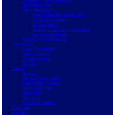
Termine – Trainingskonzept
Sportabzeichen
Gesundheitssport
Haltung und Bewegung durch
Ganzkörpertraining
Rückenfitkurs
Functional Training – Effektives
Ganzkörperworkout
Kontakt – Probetraining
Tischtennis
News Tischtennis
Mannschaften
Trainingszeiten
Kontakt
Turnen
Gruppen
Fitness & Gesundheit
Funktionales Training
Sport für Kinder
Kindertanz
Showtanz
Sportliche Männer
Volleyball
Kontakt