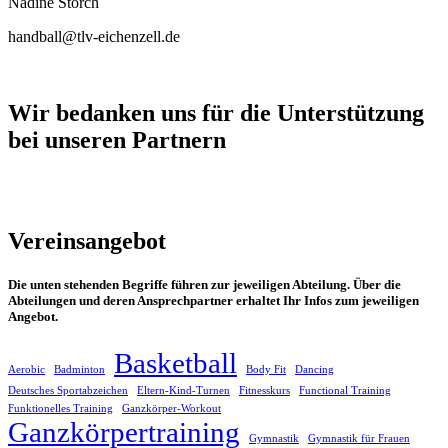
Nadine Storch
handball@tlv-eichenzell.de
Wir bedanken uns für die Unterstützung
bei unseren Partnern
Vereinsangebot
Die unten stehenden Begriffe führen zur jeweiligen Abteilung. Über die
Abteilungen und deren Ansprechpartner erhaltet Ihr Infos zum jeweiligen
Angebot.
Basketball
Aerobic
Badminton
Body Fit
Dancing
Deutsches Sportabzeichen
Eltern-Kind-Turnen
Fitnesskurs
Functional Training
Funktionelles Training
Ganzkörper-Workout
Ganzkörpertraining
Gymnastik
Gymnastik für Frauen