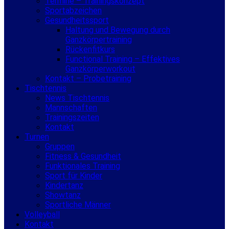
Termine – Trainingskonzept
Sportabzeichen
Gesundheitssport
Haltung und Bewegung durch
Ganzkörpertraining
Rückenfitkurs
Functional Training – Effektives
Ganzkörperworkout
Kontakt – Probetraining
Tischtennis
News Tischtennis
Mannschaften
Trainingszeiten
Kontakt
Turnen
Gruppen
Fitness & Gesundheit
Funktionales Training
Sport für Kinder
Kindertanz
Showtanz
Sportliche Männer
Volleyball
Kontakt