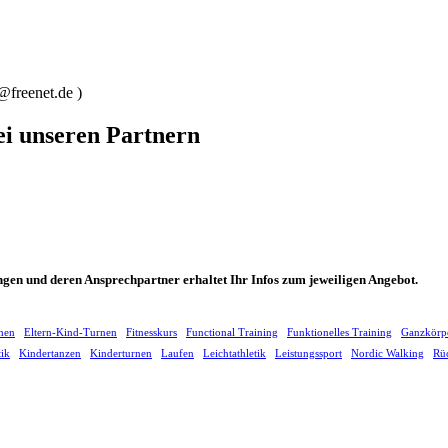
@freenet.de )
ei unseren Partnern
ungen und deren Ansprechpartner erhaltet Ihr Infos zum jeweiligen Angebot.
hen
Eltern-Kind-Turnen
Fitnesskurs
Functional Training
Funktionelles Training
Ganzkörp
tik
Kindertanzen
Kinderturnen
Laufen
Leichtathletik
Leistungssport
Nordic Walking
Rüc