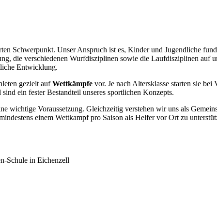
rten Schwerpunkt. Unser Anspruch ist es, Kinder und Jugendliche fundier
g, die verschiedenen Wurfdisziplinen sowie die Laufdisziplinen auf un
tliche Entwicklung.
hleten gezielt auf
Wettkämpfe
vor. Je nach Altersklasse starten sie b
ind ein fester Bestandteil unseres sportlichen Konzepts.
ne wichtige Voraussetzung. Gleichzeitig verstehen wir uns als Gemeins
i mindestens einem Wettkampf pro Saison als Helfer vor Ort zu unterstüt
n-Schule in Eichenzell