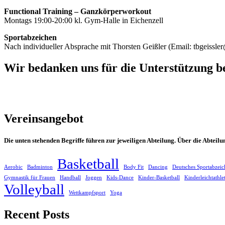
Functional Training – Ganzkörperworkout
Montags 19:00-20:00 kl. Gym-Halle in Eichenzell
Sportabzeichen
Nach individueller Absprache mit Thorsten Geißler (Email: tbgeissler
Wir bedanken uns für die Unterstützung b
Vereinsangebot
Die unten stehenden Begriffe führen zur jeweiligen Abteilung. Über die Abteil
Basketball
Aerobic
Badminton
Body Fit
Dancing
Deutsches Sportabzeic
Gymnastik für Frauen
Handball
Joggen
Kids-Dance
Kinder-Basketball
Kinderleichtathle
Volleyball
Wettkampfsport
Yoga
Recent Posts