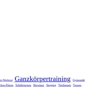
Ganzkörpertraining
er-Workout
Gymnastik
ken-Fitness
Schülerturnen
Showtanz
Stepping
Tischtennis
Turnen