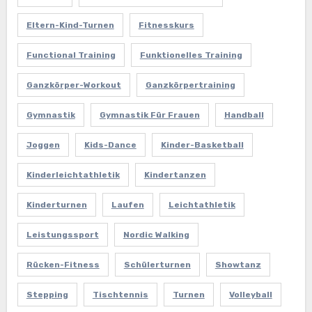
Eltern-Kind-Turnen
Fitnesskurs
Functional Training
Funktionelles Training
Ganzkörper-Workout
Ganzkörpertraining
Gymnastik
Gymnastik Für Frauen
Handball
Joggen
Kids-Dance
Kinder-Basketball
Kinderleichtathletik
Kindertanzen
Kinderturnen
Laufen
Leichtathletik
Leistungssport
Nordic Walking
Rücken-Fitness
Schülerturnen
Showtanz
Stepping
Tischtennis
Turnen
Volleyball