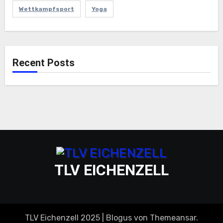
Wettkampfsport
Yoga
Recent Posts
TLV EICHENZELL
TLV Eichenzell 2025
|
Blogus
von
Themeansar
.