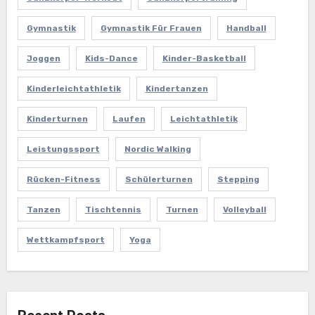
Gymnastik
Gymnastik Für Frauen
Handball
Joggen
Kids-Dance
Kinder-Basketball
Kinderleichtathletik
Kindertanzen
Kinderturnen
Laufen
Leichtathletik
Leistungssport
Nordic Walking
Rücken-Fitness
Schülerturnen
Stepping
Tanzen
Tischtennis
Turnen
Volleyball
Wettkampfsport
Yoga