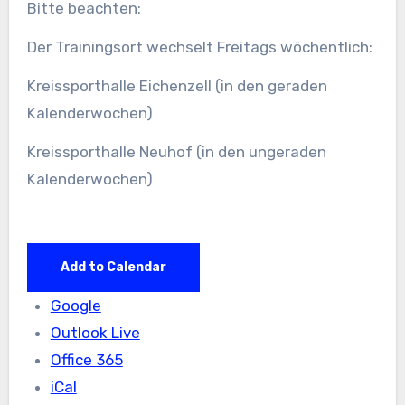
Bitte beachten:
Herren
Der Trainingsort wechselt Freitags wöchentlich:
in
Eichenzell
Kreissporthalle Eichenzell (in den geraden
oder
Kalenderwochen)
Neuhof
Kreissporthalle Neuhof (in den ungeraden
Kalenderwochen)
Add to Calendar
Google
Outlook Live
Office 365
iCal