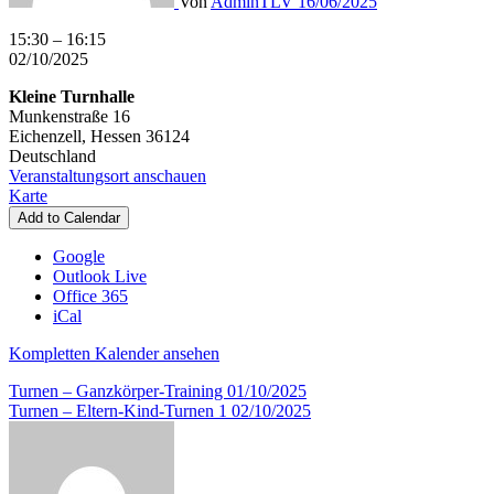
Von
AdminTLV
16/06/2025
Turnen
15:30
–
16:15
-
02/10/2025
Tanz-
Kleine Turnhalle
Minis
Munkenstraße 16
Kindertanz
Eichenzell
,
Hessen
36124
Deutschland
Veranstaltungsort anschauen
Kleine
Karte
Turnhalle
Add to Calendar
Google
Outlook Live
Office 365
iCal
Kompletten Kalender ansehen
Beitragsnavigation
Turnen – Ganzkörper-Training
01/10/2025
Turnen – Eltern-Kind-Turnen 1
02/10/2025