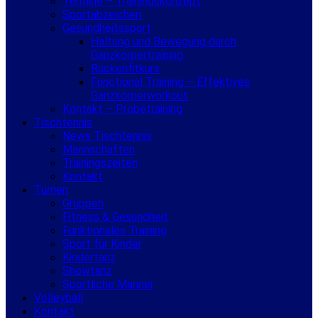
Termine – Trainingskonzept
Sportabzeichen
Gesundheitssport
Haltung und Bewegung durch
Ganzkörpertraining
Rückenfitkurs
Functional Training – Effektives
Ganzkörperworkout
Kontakt – Probetraining
Tischtennis
News Tischtennis
Mannschaften
Trainingszeiten
Kontakt
Turnen
Gruppen
Fitness & Gesundheit
Funktionales Training
Sport für Kinder
Kindertanz
Showtanz
Sportliche Männer
Volleyball
Kontakt