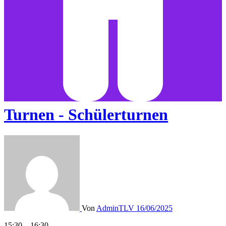
Turnen - Schülerturnen
Von
AdminTLV
16/06/2025
Turnen
15:30
–
16:30