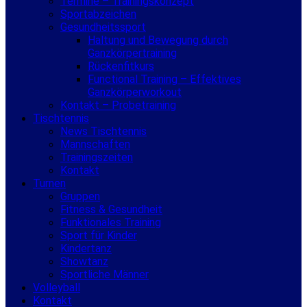
Termine – Trainingskonzept
Sportabzeichen
Gesundheitssport
Haltung und Bewegung durch
Ganzkörpertraining
Rückenfitkurs
Functional Training – Effektives
Ganzkörperworkout
Kontakt – Probetraining
Tischtennis
News Tischtennis
Mannschaften
Trainingszeiten
Kontakt
Turnen
Gruppen
Fitness & Gesundheit
Funktionales Training
Sport für Kinder
Kindertanz
Showtanz
Sportliche Männer
Volleyball
Kontakt