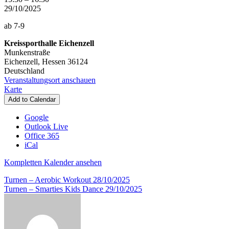
-
29/10/2025
Schülerturnen
ab 7-9
Kreissporthalle Eichenzell
Munkenstraße
Eichenzell
,
Hessen
36124
Deutschland
Veranstaltungsort anschauen
Kreissporthalle
Karte
Eichenzell
Add to Calendar
Google
Outlook Live
Office 365
iCal
Kompletten Kalender ansehen
Beitragsnavigation
Turnen – Aerobic Workout
28/10/2025
Turnen – Smarties Kids Dance
29/10/2025