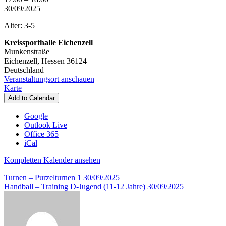
-
30/09/2025
Purzelturnen
Alter: 3-5
2
Kreissporthalle Eichenzell
Munkenstraße
Eichenzell
,
Hessen
36124
Deutschland
Veranstaltungsort anschauen
Kreissporthalle
Karte
Eichenzell
Add to Calendar
Google
Outlook Live
Office 365
iCal
Kompletten Kalender ansehen
Beitragsnavigation
Turnen – Purzelturnen 1
30/09/2025
Handball – Training D-Jugend (11-12 Jahre)
30/09/2025