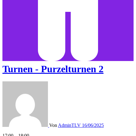
Turnen - Purzelturnen 2
Von
AdminTLV
16/06/2025
Turnen
17:00
–
18:00