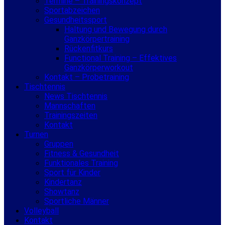
Termine – Trainingskonzept
Sportabzeichen
Gesundheitssport
Haltung und Bewegung durch
Ganzkörpertraining
Rückenfitkurs
Functional Training – Effektives
Ganzkörperworkout
Kontakt – Probetraining
Tischtennis
News Tischtennis
Mannschaften
Trainingszeiten
Kontakt
Turnen
Gruppen
Fitness & Gesundheit
Funktionales Training
Sport für Kinder
Kindertanz
Showtanz
Sportliche Männer
Volleyball
Kontakt