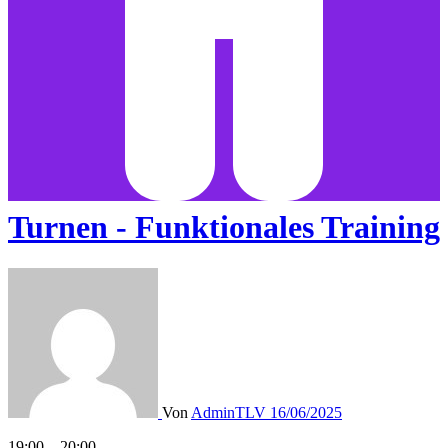
Turnen - Funktionales Training
Von
AdminTLV
16/06/2025
Turnen
19:00
–
20:00