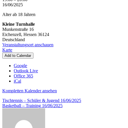
-
16/06/2025
Funktionales
Alter ab 18 Jahren
Training
Kleine Turnhalle
Munkenstraße 16
Eichenzell
,
Hessen
36124
Deutschland
Veranstaltungsort anschauen
Kleine
Karte
Turnhalle
Add to Calendar
Google
Outlook Live
Office 365
iCal
Kompletten Kalender ansehen
Beitragsnavigation
Tischtennis – Schüler & Jugend
16/06/2025
Basketball – Training
16/06/2025