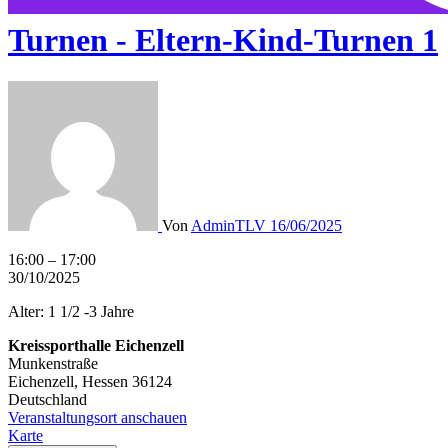
Turnen - Eltern-Kind-Turnen 1
Von
AdminTLV
16/06/2025
Turnen
16:00
–
17:00
-
30/10/2025
Eltern-
Alter: 1 1/2 -3 Jahre
Kind-
Turnen
Kreissporthalle Eichenzell
1
Munkenstraße
Eichenzell
,
Hessen
36124
Deutschland
Veranstaltungsort anschauen
Kreissporthalle
Karte