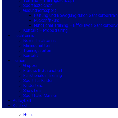
Termine – Trainingskonzept
Sportabzeichen
Gesundheitssport
Haltung und Bewegung durch Ganzkörpertrain
Rückenfitkurs
Functional Training – Effektives Ganzkörper
Kontakt – Probetraining
Tischtennis
News Tischtennis
Mannschaften
Trainingszeiten
Kontakt
Turnen
Gruppen
Fitness & Gesundheit
Funktionales Training
Sport für Kinder
Kindertanz
Showtanz
Sportliche Männer
Volleyball
Kontakt
Home