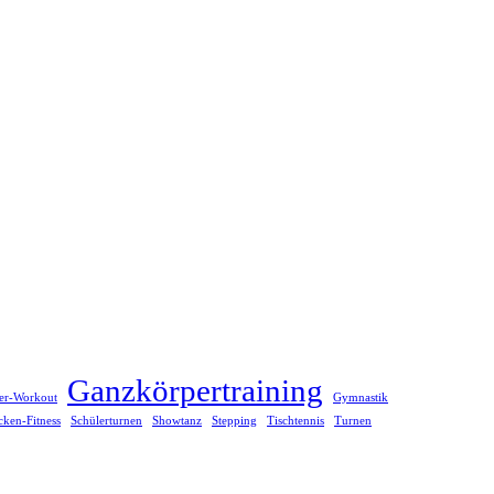
Ganzkörpertraining
er-Workout
Gymnastik
ken-Fitness
Schülerturnen
Showtanz
Stepping
Tischtennis
Turnen