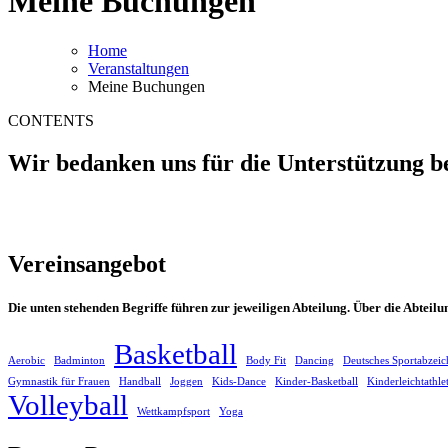
Meine Buchungen
Home
Veranstaltungen
Meine Buchungen
CONTENTS
Wir bedanken uns für die Unterstützung b
Vereinsangebot
Die unten stehenden Begriffe führen zur jeweiligen Abteilung. Über die Abteil
Basketball
Aerobic
Badminton
Body Fit
Dancing
Deutsches Sportabzeic
Gymnastik für Frauen
Handball
Joggen
Kids-Dance
Kinder-Basketball
Kinderleichtathle
Volleyball
Wettkampfsport
Yoga