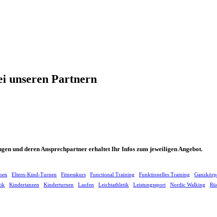
ei unseren Partnern
ungen und deren Ansprechpartner erhaltet Ihr Infos zum jeweiligen Angebot.
hen
Eltern-Kind-Turnen
Fitnesskurs
Functional Training
Funktionelles Training
Ganzkörp
tik
Kindertanzen
Kinderturnen
Laufen
Leichtathletik
Leistungssport
Nordic Walking
Rüc