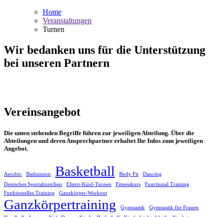
Home
Veranstaltungen
Turnen
Wir bedanken uns für die Unterstützung
bei unseren Partnern
Vereinsangebot
Die unten stehenden Begriffe führen zur jeweiligen Abteilung. Über die
Abteilungen und deren Ansprechpartner erhaltet Ihr Infos zum jeweiligen
Angebot.
Basketball
Aerobic
Badminton
Body Fit
Dancing
Deutsches Sportabzeichen
Eltern-Kind-Turnen
Fitnesskurs
Functional Training
Funktionelles Training
Ganzkörper-Workout
Ganzkörpertraining
Gymnastik
Gymnastik für Frauen