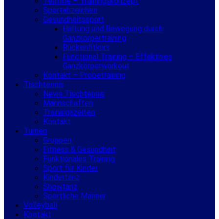
Termine – Trainingskonzept
Sportabzeichen
Gesundheitssport
Haltung und Bewegung durch
Ganzkörpertraining
Rückenfitkurs
Functional Training – Effektives
Ganzkörperworkout
Kontakt – Probetraining
Tischtennis
News Tischtennis
Mannschaften
Trainingszeiten
Kontakt
Turnen
Gruppen
Fitness & Gesundheit
Funktionales Training
Sport für Kinder
Kindertanz
Showtanz
Sportliche Männer
Volleyball
Kontakt