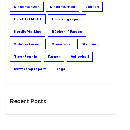
Kindertanzen
Kinderturnen
Laufen
Leichtathletik
Leistungssport
Nordic Walking
Rücken-Fitness
Schülerturnen
Showtanz
Stepping
Tischtennis
Turnen
Volleyball
Wettkampfsport
Yoga
Recent Posts