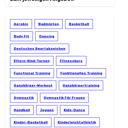
Aerobic
Badminton
Basketball
Body Fit
Dancing
Deutsches Sportabzeichen
Eltern-Kind-Turnen
Fitnesskurs
Functional Training
Funktionelles Training
Ganzkörper-Workout
Ganzkörpertraining
Gymnastik
Gymnastik Für Frauen
Handball
Joggen
Kids-Dance
Kinder-Basketball
Kinderleichtathletik