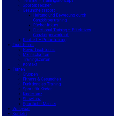
Termine – Trainingskonzept
Sportabzeichen
Gesundheitssport
Haltung und Bewegung durch
Ganzkörpertraining
Rückenfitkurs
Functional Training – Effektives
Ganzkörperworkout
Kontakt – Probetraining
Tischtennis
News Tischtennis
Mannschaften
Trainingszeiten
Kontakt
Turnen
Gruppen
Fitness & Gesundheit
Funktionales Training
Sport für Kinder
Kindertanz
Showtanz
Sportliche Männer
Volleyball
Kontakt