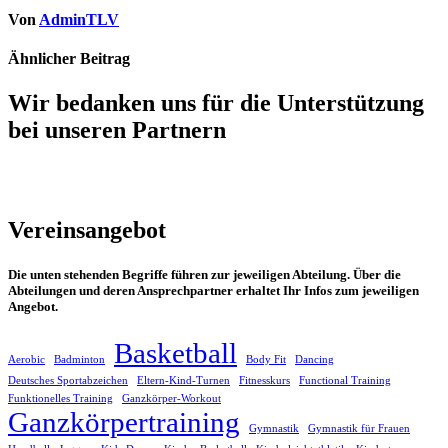
Von
AdminTLV
Ähnlicher Beitrag
Wir bedanken uns für die Unterstützung
bei unseren Partnern
Vereinsangebot
Die unten stehenden Begriffe führen zur jeweiligen Abteilung. Über die
Abteilungen und deren Ansprechpartner erhaltet Ihr Infos zum jeweiligen
Angebot.
Basketball
Aerobic
Badminton
Body Fit
Dancing
Deutsches Sportabzeichen
Eltern-Kind-Turnen
Fitnesskurs
Functional Training
Funktionelles Training
Ganzkörper-Workout
Ganzkörpertraining
Gymnastik
Gymnastik für Frauen