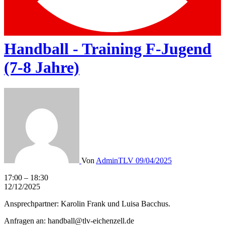
Handball - Training F-Jugend
(7-8 Jahre)
Von
AdminTLV
09/04/2025
Handball
17:00
–
18:30
-
12/12/2025
Training
Ansprechpartner: Karolin Frank und Luisa Bacchus.
F-
Jugend
Anfragen an: handball@tlv-eichenzell.de
(7-