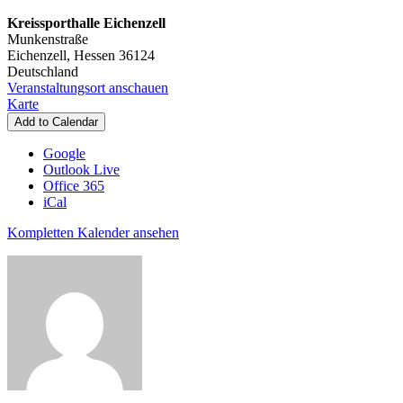
8
Kreissporthalle Eichenzell
Jahre)
Munkenstraße
Eichenzell
,
Hessen
36124
Deutschland
Veranstaltungsort anschauen
Kreissporthalle
Karte
Eichenzell
Add to Calendar
Google
Outlook Live
Office 365
iCal
Kompletten Kalender ansehen