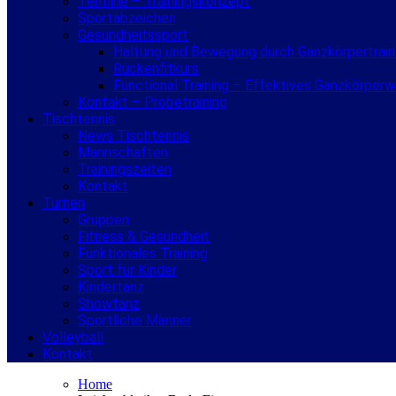
Termine – Trainingskonzept
Sportabzeichen
Gesundheitssport
Haltung und Bewegung durch Ganzkörpertrain
Rückenfitkurs
Functional Training – Effektives Ganzkörper
Kontakt – Probetraining
Tischtennis
News Tischtennis
Mannschaften
Trainingszeiten
Kontakt
Turnen
Gruppen
Fitness & Gesundheit
Funktionales Training
Sport für Kinder
Kindertanz
Showtanz
Sportliche Männer
Volleyball
Kontakt
Home