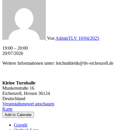
Von
AdminTLV
10/04/2025
Leichtathletik
19:00
–
20:00
-
20/07/2026
Body
Weitere Informationen unter: leichtathletik@tlv-eichenzell.de
Fit
Kleine Turnhalle
Munkenstraße 16
Eichenzell
,
Hessen
36124
Deutschland
Veranstaltungsort anschauen
Kleine
Karte
Turnhalle
Add to Calendar
Google